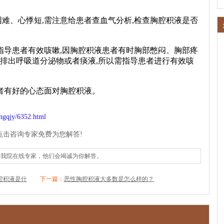
、心悸短,需注意给患者查血气分析,检查胸腔积液是否
导患者有效咳嗽,因胸腔积液患者有时胸部憋闷、胸部疼
法排出呼吸道分泌物或者痰液,所以需指导患者进行有效咳
者有好的心态面对胸腔积液。
ngqjy/6352.html
点击咨询专家免费为您解答!
询我院在线专家，他们会竭诚为你解答。
腔积液是什
下一篇：
恶性胸腔积液大多数是怎么样的？