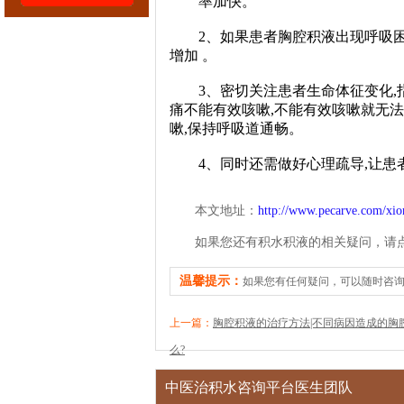
率加快。
2、如果患者胸腔积液出现呼吸困难
增加 。
3、密切关注患者生命体征变化,指
痛不能有效咳嗽,不能有效咳嗽就无
嗽,保持呼吸道通畅。
4、同时还需做好心理疏导,让患
本文地址：
http://www.pecarve.com/xio
如果您还有积水积液的相关疑问，请
温馨提示：
如果您有任何疑问，可以随时咨
上一篇：
胸腔积液的治疗方法|不同病因造成的胸
么?
中医治积水咨询平台医生团队